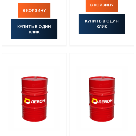
В КОРЗИНУ
ПАСТЫ
В КОРЗИНУ
КУПИТЬ В ОДИН
МАТЕРИАЛЫ ДЛЯ ПИЩЕВОЙ ПРОМЫШЛЕННОСТИ С ДОПУСКОМ NSF
КУПИТЬ В ОДИН
КЛИК
КЛИК
МАСЛА